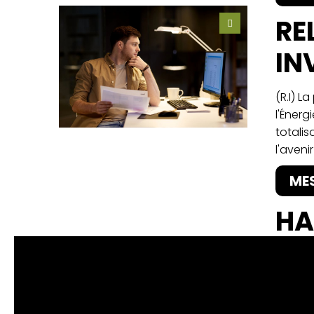
RE
IN
(R.I) L
l'Énerg
totalis
l'aveni
ME
HA
PA
DÉ