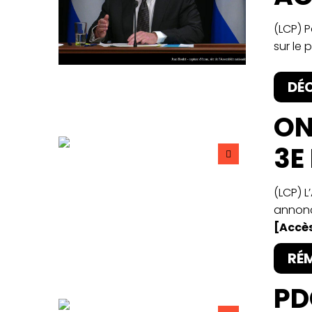
(LCP) P
sur le 
DÉ
ON
3E
(LCP) 
annonc
[Accès
RÉ
PD