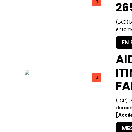
26
(LAG) 
entame
EN
AI
IT
FA
(LCP) 
deuxièm
[Accès
ME