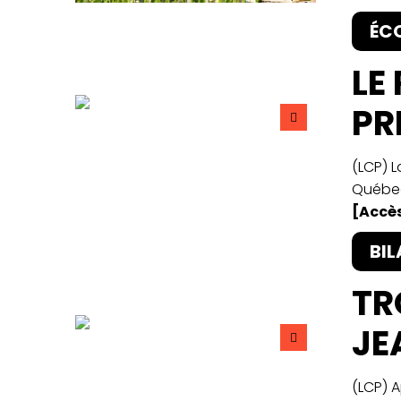
ÉCO
LE
PR
(LCP) 
Québec
[Accès
BIL
TR
JE
(LCP) A